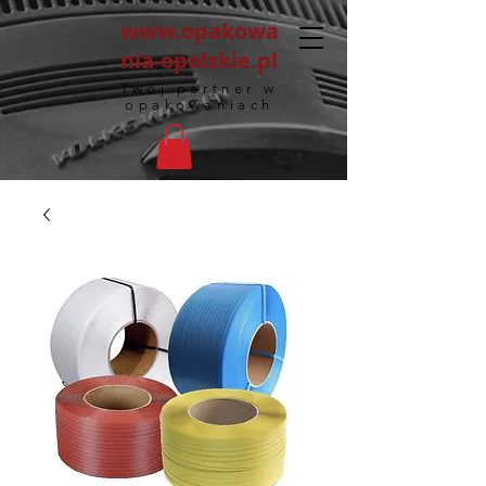
www.opakowa
nia-opolskie.pl
Twój partner w
opakowaniach