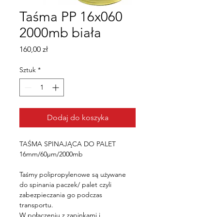
Taśma PP 16x060
2000mb biała
Cena
160,00 zł
Sztuk
*
Dodaj do koszyka
TAŚMA SPINAJĄCA DO PALET 
16mm/60µm/2000mb
Taśmy polipropylenowe są używane 
do spinania paczek/ palet czyli 
zabezpieczania go podczas 
transportu.
W połączeniu z zapinkami i 