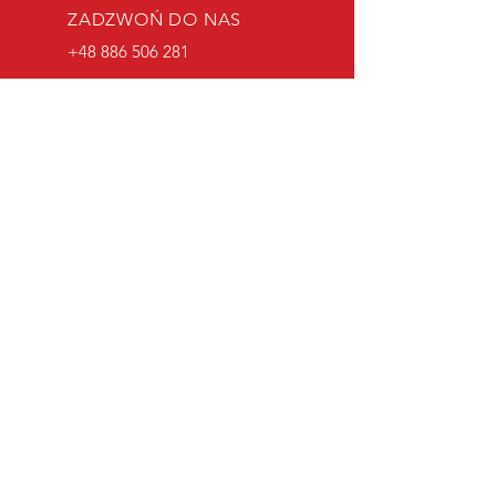
ZADZWOŃ DO NAS
+48 886 506 281
E-MAIL
info@opakowania-
opolskie.pl
GODZINY OTWARCIA
Pon - Pt 7:30- 15:30
HURTOWNIA OPAKOWAŃ
PRODUKCJA OPAKOWAŃ
O
ZAPRASZAMY DO NAS