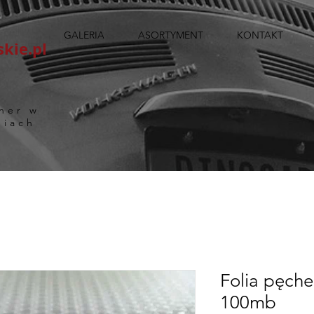
GALERIA
ASORTYMENT
KONTAKT
kie.pl
ner w
niach
Folia pęch
100mb