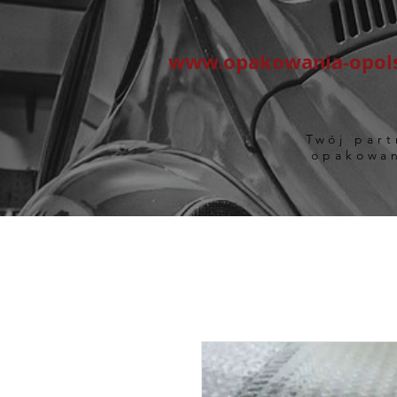
www.opakowania-opols
Twój part
opakowa