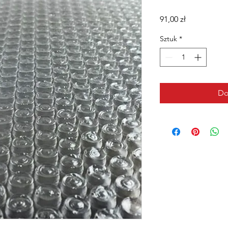
Cena
91,00 zł
Sztuk
*
Do