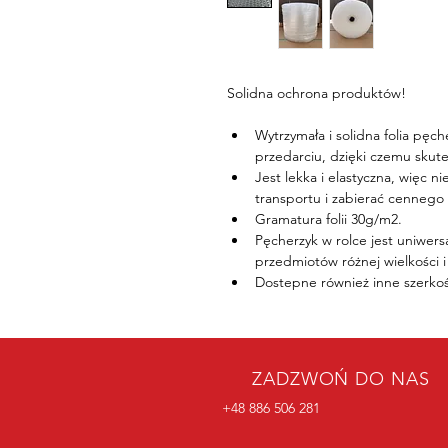
Solidna ochrona produktów!
Wytrzymała i solidna folia pęc
przedarciu, dzięki czemu skut
Jest lekka i elastyczna, więc
transportu i zabierać cennego 
Gramatura folii 30g/m2.
Pęcherzyk w rolce jest uniwersa
przedmiotów różnej wielkości i
Dostepne również inne szerko
ZADZWOŃ DO NAS
+48 886 506 281