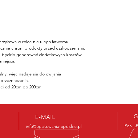
herzykowa w rolce nie ulega łatwemu 
ecznie chroni produkty przed uszkodzeniami.
 nie będzie generować dodatkowych kosztów 
miejsca.
lny, więc nadaje się do owijania 
 przeznaczenia.
ści od 20cm do 200cm
G
E-MAIL
Pon - P
info@opakowania-opolskie.pl