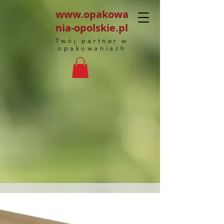
www.opakowa
nia-opolskie.pl
Twój partner w
opakowaniach