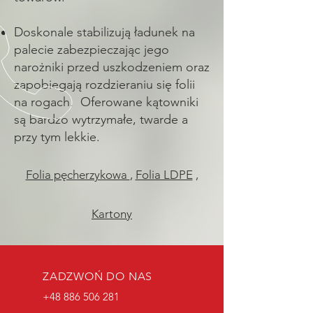
Doskonale stabilizują ładunek na
palecie zabezpieczając jego
narożniki przed uszkodzeniem oraz
zapobiegają rozdzieraniu się folii
na rogach. Oferowane kątowniki
są bardzo wytrzymałe, twarde a
przy tym lekkie.
Folia pęcherzykowa
,
Folia LDPE
,
Kartony
ZADZWOŃ DO NAS
+48 886 506 281